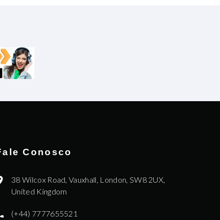
Fale Conosco
38 Wilcox Road, Vauxhall, London, SW8 2UX,
United Kingdom
(+44) 7777655521