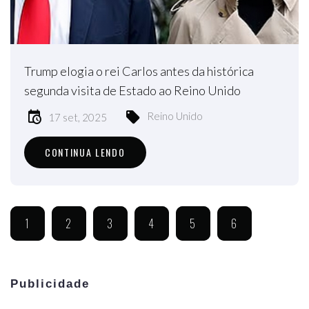
Trump elogia o rei Carlos antes da histórica
segunda visita de Estado ao Reino Unido
Reino Unido
17 set, 2025
CONTINUA LENDO
1
2
3
4
5
6
Publicidade