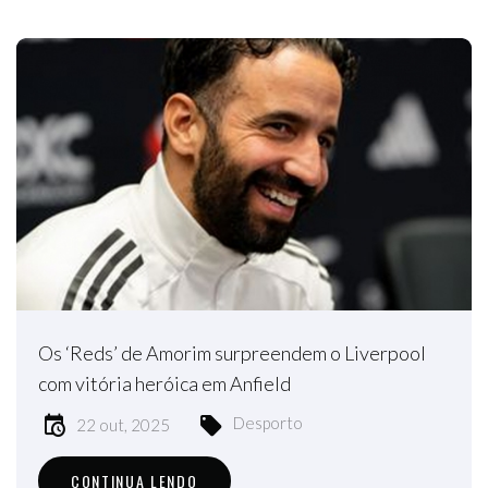
Os ‘Reds’ de Amorim surpreendem o Liverpool
com vitória heróica em Anfield
Desporto
22 out, 2025
CONTINUA LENDO