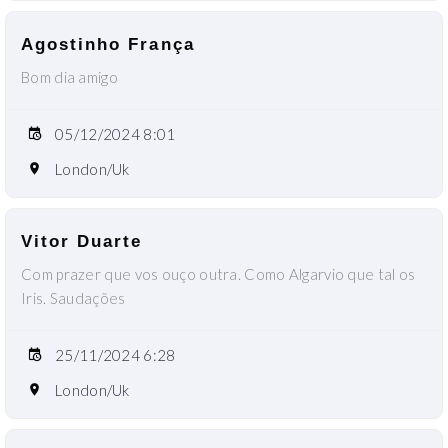
Agostinho França
Bom dia amigo
05/12/2024 8:01
London/Uk
Vitor Duarte
Com prazer que vos ouço outra. Como Algarvio que tal os
Iris. Saudações
25/11/2024 6:28
London/Uk