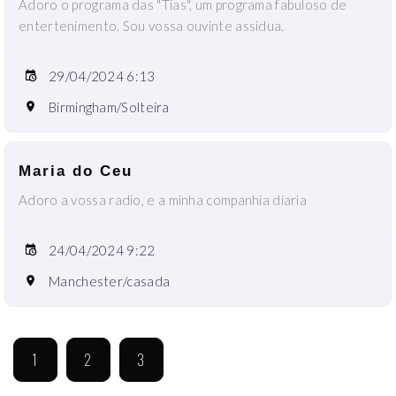
Adoro o programa das "Tias", um programa fabuloso de
entertenimento. Sou vossa ouvinte assidua.
29/04/2024 6:13
Birmingham/Solteira
Maria do Ceu
Adoro a vossa radio, e a minha companhia diaria
24/04/2024 9:22
Manchester/casada
1
2
3