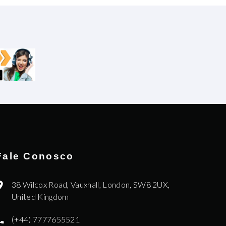
Fale Conosco
38 Wilcox Road, Vauxhall, London, SW8 2UX,
United Kingdom
(+44) 7777655521