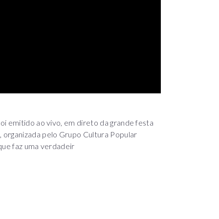
i emitido ao vivo, em direto da grande festa
 organizada pelo Grupo Cultura Popular
 que faz uma verdadeir