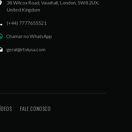
38 Wilcox Road, Vauxhall, London, SW8 2UX,
United Kingdom
(+44) 7777655521
Chamar no WhatsApp
geral@rtvlusa.com
ÍDEOS
FALE CONOSCO