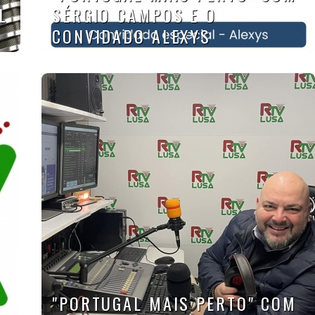
L
SÉRGIO CAMPOS E O
CONVIDADO ALEXYS
"PORTUGAL MAIS PERTO" COM