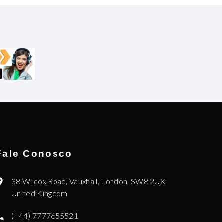
Fale Conosco
38 Wilcox Road, Vauxhall, London, SW8 2UX,
United Kingdom
(+44) 7777655521