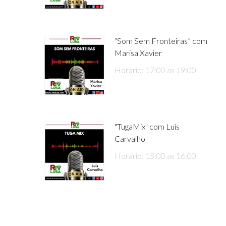
“Som Sem Fronteiras” com
Marisa Xavier
Horário: 17:00 as 19:00
"TugaMix" com Luís
Carvalho
Horário: 15:00 as 16:00