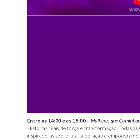
Entre as 14:00 e as 15:00 –
Mulheres que Caminha
Histórias reais de força e transformação. Todas as
inspiradoras sobre luta, superação e empoderamen