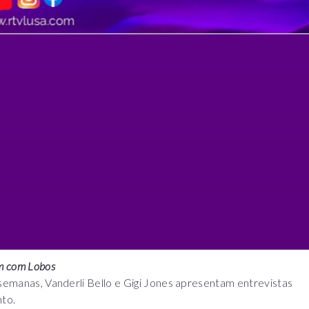
m com Lobos
 semanas, Vanderli Bello e Gigi Jones apresentam entrevistas
to.